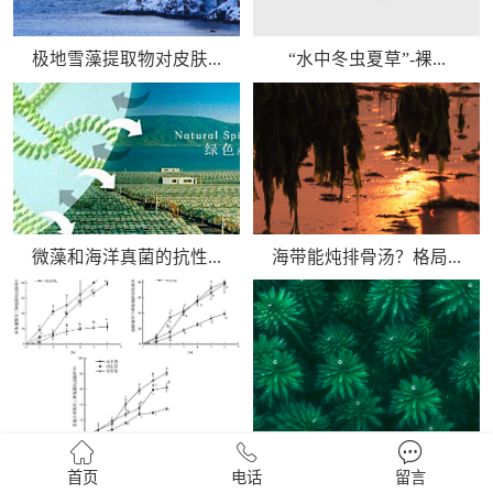
极地雪藻提取物对皮肤...
“水中冬虫夏草”-裸...
微藻和海洋真菌的抗性...
海带能炖排骨汤？格局...
三种微藻对不同氮源去...
海水螺旋藻培育及养殖...
首页
电话
留言