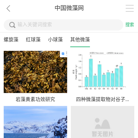
中国微藻网
搜索
螺旋藻
红球藻
小球藻
其他微藻
岩藻黄素功效研究
四种微藻提取物对谷子...