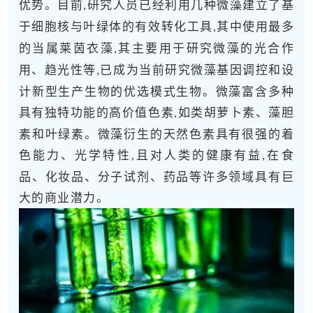
优势。目前
研究人员已经利用几种微藻建立了基
,
于细胞核与叶绿体的有效转化工具
其中使用最多
,
的当属莱茵衣藻
其主要用于研究微藻的光合作
,
用、趋光性等
已成为当前研究微藻基因调控和设
,
计新型生产生物的优选模式生物。微藻富含多种
具有独特功能的高价值色素
如类胡萝卜素、藻胆
,
素和叶绿素。微藻衍生的天然色素具有很强的着
色能力、光学特性
且对人类的健康有益
在食
,
,
品、化妆品、分子试剂、药品等许多领域具有巨
大的商业潜力。